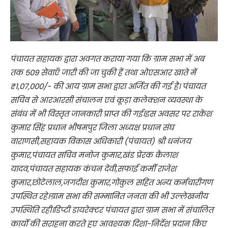
पंचायत सहायक द्वारा अवगत कराया गया कि ग्राम सभा में अब
तक 509 सेवाएँ जारी की जा चुकी हैं तथा ओएसआर खाते में
₹1,07,000/- की आय ग्राम सभा द्वारा अर्जित की गई है। पंचायत
सचिव से आरआरसी संचालन एवं कूड़ा कलेक्शन व्यवस्था के
संबंध में भी विस्तृत जानकारी प्राप्त की गई।इस अवसर पर राकेश
कुमार सिंह प्रधान भीषमपुर जिला अध्यक्ष प्रधान संघ
वाराणसी,सहायक विकास अधिकारी (पंचायत) श्री धनंजय
कुमार,पंचायत सचिव मनोज कुमार,खंड प्रेरक कैलाश
यादव,पंचायत सहायक कंचन देवी,सफाई कर्मी राजेश
कुमार,छोटेलाल,जगदीश कुमार,गोकुल सहित अन्य कर्मचारीगण
उपस्थित रहे।ग्राम सभा की सम्मानित जनता की भी उल्लेखनीय
उपस्थिति रही।डिप्टी डायरेक्टर पंचायत द्वारा ग्राम सभा में संचालित
कार्यों की सराहना करते हुए आवश्यक दिशा-निर्देश प्रदान किए