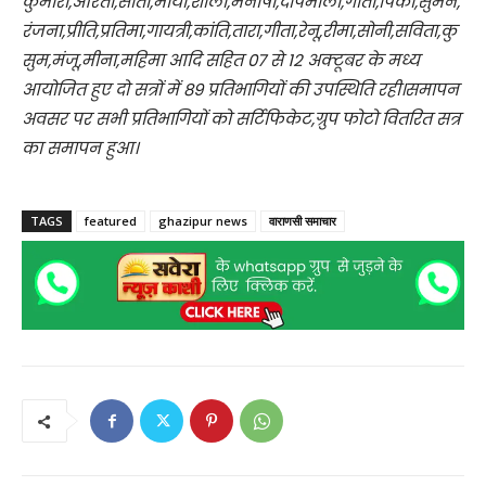
कुमारी,आरती,सीता,माया,शीला,मनीषा,दीपमाला,गीता,पिंकी,सुमन,
रंजना,प्रीति,प्रतिमा,गायत्री,कांति,तारा,गीता,रेनू,रीमा,सोनी,सविता,कु
सुम,मंजू,मीना,महिमा आदि सहित 07 से 12 अक्टूबर के मध्य
आयोजित हुए दो सत्रों में 89 प्रतिभागियों की उपस्थिति रही।समापन
अवसर पर सभी प्रतिभागियों को सर्टिफिकेट,ग्रुप फोटो वितरित सत्र
का समापन हुआ।
TAGS
featured
ghazipur news
वाराणसी समाचार