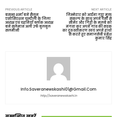
PREVIOUS ARTICLE
NEXT ARTICLE
बसन्त शर्मा बने सैलून
जिम्मेदार को आईना:गड्ढा मुक्त
एसोसिएशन चन्दौली के जिला
संकल्प के साथ अपने पैसों से
अध्यक्ष एवं चहनियाँ ब्लॉक अध्यक्ष
सीमेंट और गिट्टी के मलबे को
बने सुलेमान अली उर्फ बुलबुल
मंगवा कर अपने गांव की सड़क
सलमानी
का दुरुस्तीकरण स्वयं अपने हाथों
से करते हुए समाजसेवी प्रमेश
कुमार सिंह
Info.saveranewskashi01@gmail.com
http://saveranewskashi.in
सम्बन्धित ख़बरें