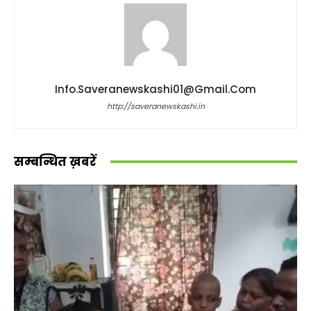
Info.saveranewskashi01@gmail.com
http://saveranewskashi.in
सम्बन्धित ख़बरें