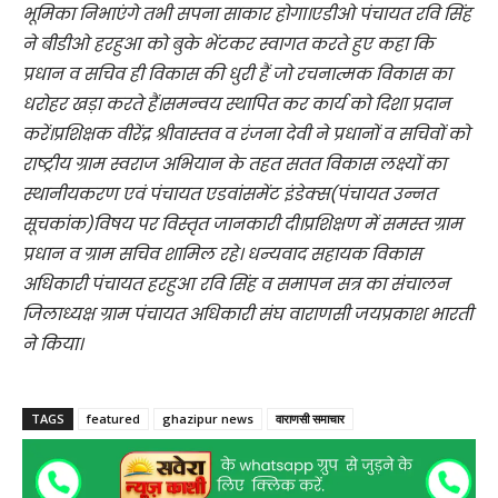
भूमिका निभाएंगे तभी सपना साकार होगा।एडीओ पंचायत रवि सिंह
ने बीडीओ हरहुआ को बुके भेंटकर स्वागत करते हुए कहा कि
प्रधान व सचिव ही विकास की धुरी हैं जो रचनात्मक विकास का
धरोहर खड़ा करते हैं।समन्वय स्थापित कर कार्य को दिशा प्रदान
करें।प्रशिक्षक वीरेंद्र श्रीवास्तव व रंजना देवी ने प्रधानों व सचिवों को
राष्ट्रीय ग्राम स्वराज अभियान के तहत सतत विकास लक्ष्यों का
स्थानीयकरण एवं पंचायत एडवांसमेंट इंडेक्स(पंचायत उन्नत
सूचकांक)विषय पर विस्तृत जानकारी दी।प्रशिक्षण में समस्त ग्राम
प्रधान व ग्राम सचिव शामिल रहे। धन्यवाद सहायक विकास
अधिकारी पंचायत हरहुआ रवि सिंह व समापन सत्र का संचालन
जिलाध्यक्ष ग्राम पंचायत अधिकारी संघ वाराणसी जयप्रकाश भारती
ने किया।
TAGS
featured
ghazipur news
वाराणसी समाचार