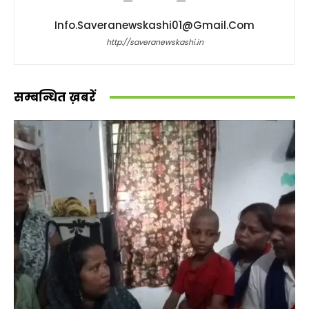
Info.saveranewskashi01@gmail.com
http://saveranewskashi.in
सम्बन्धित ख़बरें