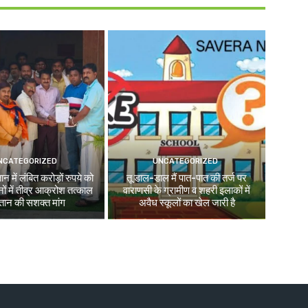
NCATEGORIZED
UNCATEGORIZED
न में लंबित करोड़ों रुपये को
तू डाल-डाल मैं पात-पात की तर्ज पर
ों में तीव्र आक्रोश तत्काल
वाराणसी के ग्रामीण व शहरी इलाकों में
तान की सशक्त मांग
अवैध स्कूलों का खेल जारी है