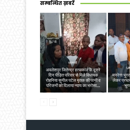
सम्बन्धित ख़बरें
वाराणसी
U
अवलेशपुर जितेन्द्र हत्याकांड के दूसरे
दिन पीड़ित परिवार से मिले विधायक
मनरेगा भुगता
रोहनिया सुनील पटेल मृतक की पत्नी व
लेकर प्रधान
परिजनों को दिलाया न्याय का भरोसा...
भुग