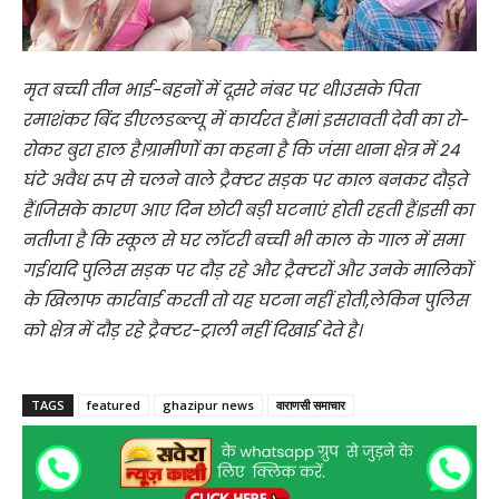
मृत बच्ची तीन भाई-बहनों में दूसरे नंबर पर थी।उसके पिता
रमाशंकर बिंद डीएलडब्ल्यू में कार्यरत हैं।मां इसरावती देवी का रो-
रोकर बुरा हाल है।ग्रामीणों का कहना है कि जंसा थाना क्षेत्र में 24
घंटे अवैध रूप से चलने वाले ट्रैक्टर सड़क पर काल बनकर दौड़ते
हैं।जिसके कारण आए दिन छोटी बड़ी घटनाएं होती रहती हैं।इसी का
नतीजा है कि स्कूल से घर लॉटरी बच्ची भी काल के गाल में समा
गई।यदि पुलिस सड़क पर दौड़ रहे और ट्रैक्टरों और उनके मालिकों
के खिलाफ कार्रवाई करती तो यह घटना नहीं होती,लेकिन पुलिस
को क्षेत्र में दौड़ रहे ट्रैक्टर-ट्राली नहीं दिखाई देते है।
TAGS
featured
ghazipur news
वाराणसी समाचार