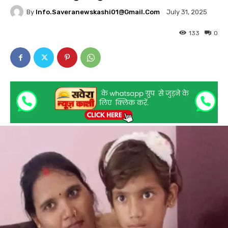
By
Info.saveranewskashi01@gmail.com
July 31, 2025
133
0