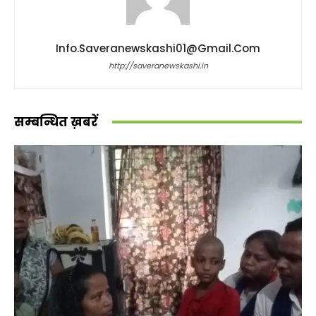
Info.saveranewskashi01@gmail.com
http://saveranewskashi.in
सम्बन्धित ख़बरें