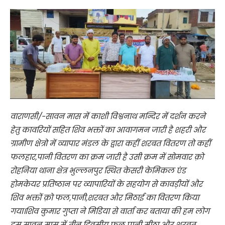
वाराणसी/-सावन मास में काशी विश्वनाथ मन्दिर में दर्शन करने
हेतु कावरियों सहित शिव भक्तों का आवागमन जारी है शहरी और
ग्रामीण क्षेत्रो में व्यापार मंडल के द्वारा कहीं शरबत वितरण तो कहीं
फलहार,पानी वितरण का क्रम जारी है उसी क्रम में सोमवार क़ो
रोहनिया थाना क्षेत्र भुल्लनपुर स्थित केसरी केमिकल एंड
होमकेयर प्रतिष्ठान पर व्यापारियों के सहयोग से कावड़ीयों और
शिव भक्तों क़ो फल,पानी,शरबत और मिठाई का वितरण किया
गया।शिव कुमार गुप्ता ने मिडिया से वार्ता कर बताया की हम लोग
इस सावन मास में तीन दिवसीय फल पानी मीठा और शरबत