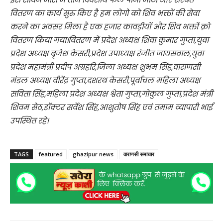
वितरण का कार्य सुरु किए है हम लोगो को शिव भक्तों की सेवा
करने का अवसर मिला है एक हजार कावड़ीयों और शिव भक्तों क़ो
वितरण किया गया।वितरण में प्रदेश अध्यक्ष शिवा कुमार गुप्ता,युवा
प्रदेश अध्यक्ष बृजेश केसरी,प्रदेश उपाध्यक्ष रंजीत जायसवाल,युवा
प्रदेश महामंत्री प्रदीप अग्रहरि,जिला अध्यक्ष शुभम सिंह,वाराणसी
मंडल अध्यक्ष वीरेंद्र गुप्ता,दशरथ केसरी,पूर्वांचल महिला अध्यक्ष
सविता सिंह,महिला प्रदेश अध्यक्ष श्वेता गुप्ता,गोकुल गुप्ता,प्रदेश मंत्री
शिवम सेठ,डॉक्टर सर्वेश सिंह,आशुतोष सिंह एवं तमाम व्यापारी भाई
उपस्थित रहे।
TAGS
featured
ghazipur news
वाराणसी समाचार