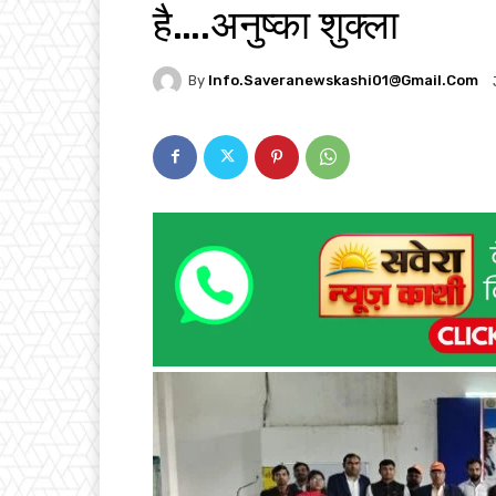
है….अनुष्का शुक्ला
By
Info.saveranewskashi01@gmail.com