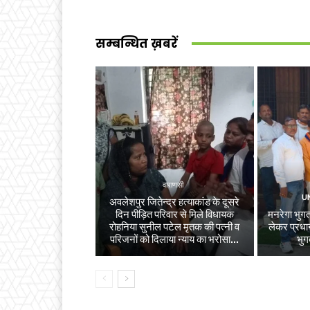
सम्बन्धित ख़बरें
वाराणसी
U
अवलेशपुर जितेन्द्र हत्याकांड के दूसरे
दिन पीड़ित परिवार से मिले विधायक
मनरेगा भुगता
रोहनिया सुनील पटेल मृतक की पत्नी व
लेकर प्रधान
परिजनों को दिलाया न्याय का भरोसा...
भुग