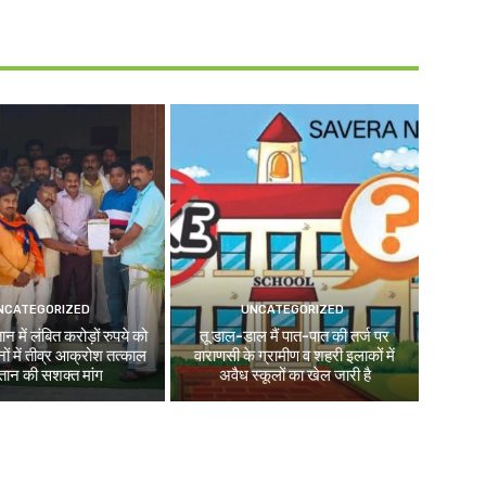
NCATEGORIZED
UNCATEGORIZED
न में लंबित करोड़ों रुपये को
तू डाल-डाल मैं पात-पात की तर्ज पर
ों में तीव्र आक्रोश तत्काल
वाराणसी के ग्रामीण व शहरी इलाकों में
तान की सशक्त मांग
अवैध स्कूलों का खेल जारी है