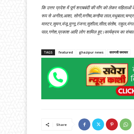
कि उत्तर प्रदेश में पूर्ण शराबबंदी की माँग को लेकर महिलाओं क
रूप से अनीता,आशा, सोनी,मनीषा,कन्हैया लाल,मधुबाला,चन्द्र
मास्टर,सुमन,मंजू,मुन्नू,रंजना,सुशीला,सीता,संतोष, राहुल,म
पाल,गणेश,प्रकाश आदि लोग शामिल हुए।कार्यक्रम का संचालन
TAGS
featured
ghazipur news
वाराणसी समाचार
Share