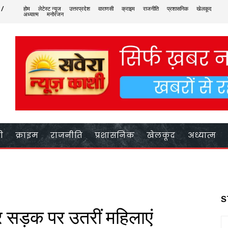
 /
होम
लेटेस्ट न्यूज
उत्तरप्रदेश
वाराणसी
क्राइम
राजनीति
प्रशासनिक
खेलकूद
अध्यात्म
मनोरंजन
ी
क्राइम
राजनीति
प्रशासनिक
खेलकूद
अध्यात्म
S
ेकर सड़क पर उतरीं महिलाएं