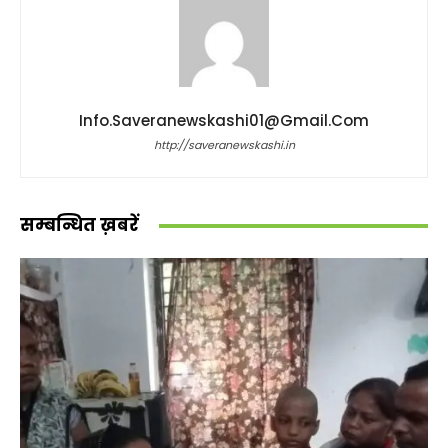
Info.saveranewskashi01@gmail.com
http://saveranewskashi.in
सम्बन्धित ख़बरें