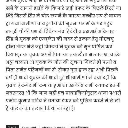
अपने बुलेट गाड़ी से वापस घर जा रहे थे तभी मेंहदीगंज एक
ढाबे के सामने हाईवे के किनारे खड़ी डंफर के पिछले हिस्से जा
भिड़े जिससे सिर में चोट लगने के कारण गम्भीर रूप से घायल
हो गया।ग्रामीणों व राहगीरों की सूचना पर मौके पर पहुंचे
खजुरी चौकी प्रभारी विवेकानंद द्विवेदी व एसआई अविनाश
सिंह ने युवक को एम्बुलेंस की मदद से इलाज हेतु बीएचयू
ट्रॉमा सेंटर भेजे जहां डॉक्टरों ने युवक को मृत घोषित कर
दिया।मृतक युवक अपने पिता का इकलौता सन्तान था व ईट
भट्टा चलाता था।युवक के मौत की सूचना मिलते ही पत्नी व
पिता समेत परिजनों का रो-रोकर बुरा हाल रहा अभी पिछले
वर्ष ही शादी युवक की शादी हुई थी।ग्रामीणों में चर्चा रही कि
युवक हेलमेट भी लगाया हुआ था उसके बाद भी टक्कर इतनी
जबरजस्त थी कि जान नही बच पाया।मिर्जामुराद थाना प्रभारी
प्रमोद कुमार पांडेय ने बताया डंफर को पुलिस कब्जे में ले ली
है चालक का तलाश किया जा रहा है।
TAGS
featured
ghazipur news
वाराणसी समाचार