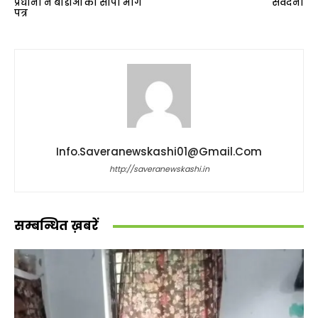
प्रधानों ने बीडीओ को सौंपा मांग
संवेदना
पत्र
Info.saveranewskashi01@gmail.com
http://saveranewskashi.in
सम्बन्धित ख़बरें