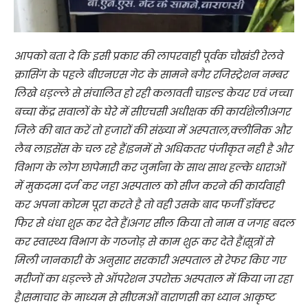
आपको बता दे कि इसी प्रकार की लापरवाही पूर्वक चौखंडी रेलवे
क्रासिंग के पहले बीएनएस गेट के सामने बगैर रजिस्ट्रेशन नम्बर
लिखे धड़ल्ले से संचालित हो रही कलावती चाइल्ड केयर एवं जच्चा
बच्चा केंद्र सवालों के घेरे में सीएचसी अधीक्षक की कार्यशैली।अगर
जिले की बात करें तो हजारों की संख्या में अस्पताल,क्लीनिक और
लैब लाइसेंस के चल रहे हैं।इनमें से अधिकतर पंजीकृत नही है और
विभाग के लोग छापेमारी कर जुर्माना के साथ साथ हल्के धाराओं
में मुकदमा दर्ज कर जहा अस्पताल को सीज करने की कार्यवाही
कर अपना कोरम पूरा करते है तो वही उसके बाद फर्जी डॉक्टर
फिर से धंधा शुरू कर देते हैं।अगर सील किया तो नाम व जगह बदल
कर स्वास्थ्य विभाग के गठजोड़ से काम शुरू कर देते हैं।सूत्रों से
मिली जानकारी के अनुसार सरकारी अस्पताल से रेफर किए गए
मरीजों का धड़ल्ले से ऑपरेशन उपरोक्त अस्पताल में किया जा रहा
है।समाचार के माध्यम से सीएमओं वाराणसी का ध्यान आकृष्ट