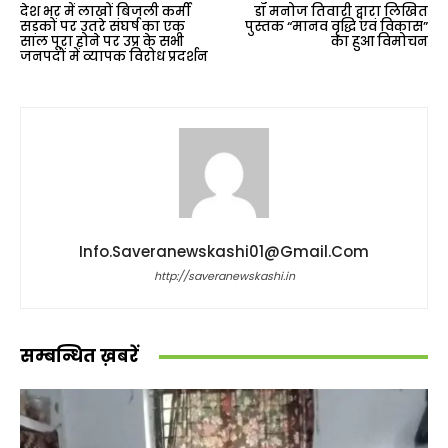
देश भर में लाखों बिजली कर्मी
डॉ मनोज तिवारी द्वारा लिखित
सड़कों पर उतरे संघर्ष का एक
पुस्तक “मानव वृद्धि एवं विकास”
साल पूरा होने पर उप्र के सभी
का हुआ विमोचन
जनपदों में व्यापक विरोध प्रदर्शन
Info.saveranewskashi01@gmail.com
http://saveranewskashi.in
सम्बन्धित ख़बरें