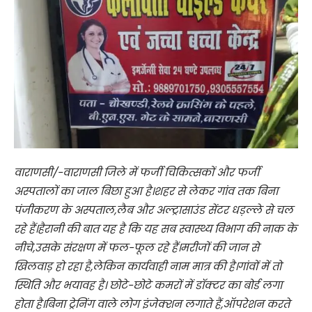
वाराणसी/-वाराणसी जिले में फर्जी चिकित्सकों और फर्जी
अस्पतालों का जाल बिछा हुआ है।शहर से लेकर गांव तक बिना
पंजीकरण के अस्पताल,लैब और अल्ट्रासाउंड सेंटर धड़ल्ले से चल
रहे हैं।हैरानी की बात यह है कि यह सब स्वास्थ्य विभाग की नाक के
नीचे,उसके संरक्षण में फल-फूल रहे हैं।मरीजों की जान से
खिलवाड़ हो रहा है,लेकिन कार्यवाही नाम मात्र की है।गांवों में तो
स्थिति और भयावह है। छोटे-छोटे कमरों में डॉक्टर का बोर्ड लगा
होता है।बिना ट्रेनिंग वाले लोग इंजेक्शन लगाते हैं,ऑपरेशन करते