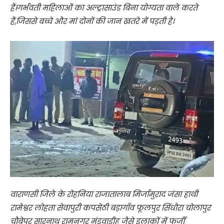
हैं।गर्भवती महिलाओं का अल्ट्रासाउंड बिना योग्यता वाले करते
हैं,जिससे बच्चे और मां दोनों की जान खतरे में पड़ती है।
वाराणसी जिले के रोहनिया राजातालाब मिर्जामुराद जंसा हाथी
रामेश्वर लोहता सेवापुरी कपसेठी बड़ागाँव फूलपुर सिंधौरा चोलापुर
चौबेपुर सारनाथ रामनगर मंडुवाडीह जैसे इलाकों में फर्जी