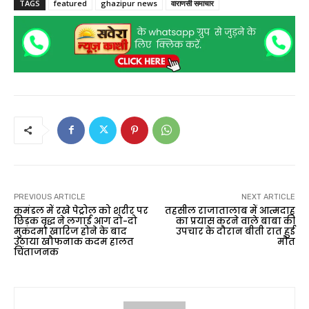
TAGS
featured
ghazipur news
वाराणसी समाचार
PREVIOUS ARTICLE
NEXT ARTICLE
कमंडल में रखे पेट्रोल को शरीर पर
तहसील राजातालाब में आत्मदाह
छिड़क वृद्ध ने लगाई आग दो-दो
का प्रयास करने वाले बाबा की
मुकदमा खारिज होने के बाद
उपचार के दौरान बीती रात हुई
उठाया खौफनाक कदम हालत
मौत
चिंताजनक