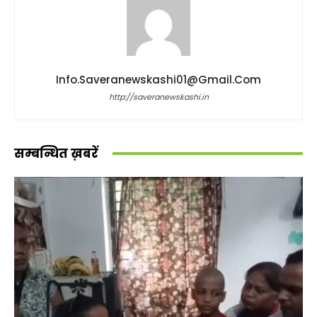
Info.saveranewskashi01@gmail.com
http://saveranewskashi.in
सम्बन्धित ख़बरें