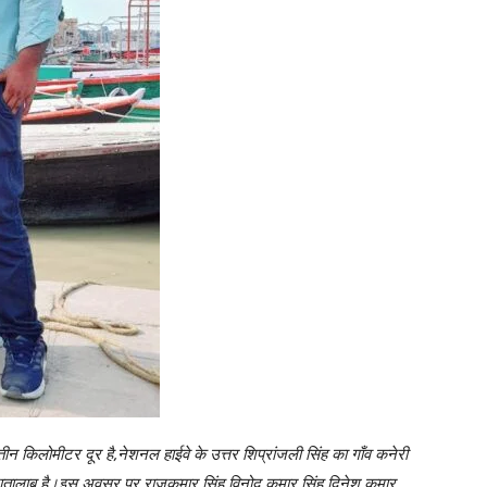
ीन किलोमीटर दूर है,नेशनल हाईवे के उत्तर शिप्रांजली सिंह का गाँव कनेरी
ाजातालाब है।इस अवसर पर राजकुमार सिंह,विनोद कुमार सिंह,दिनेश कुमार