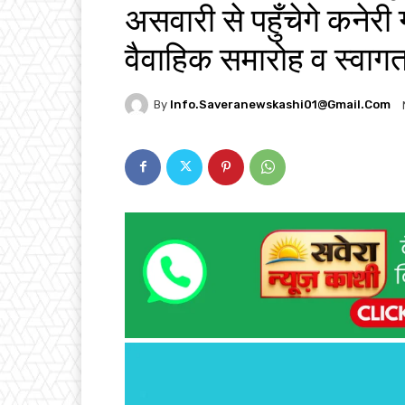
असवारी से पहुँचेगे कनेरी ग
वैवाहिक समारोह व स्वागत
By
Info.saveranewskashi01@gmail.com