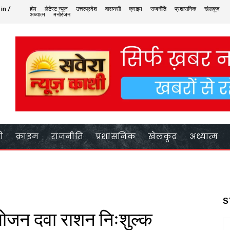
in /
होम
लेटेस्ट न्यूज
उत्तरप्रदेश
वाराणसी
क्राइम
राजनीति
प्रशासनिक
खेलकूद
अध्यात्म
मनोरंजन
ी
क्राइम
राजनीति
प्रशासनिक
खेलकूद
अध्यात्म
S
 भोजन दवा राशन निःशुल्क