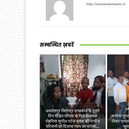
http://saveranewskashi.in
सम्बन्धित ख़बरें
वाराणसी
U
अवलेशपुर जितेन्द्र हत्याकांड के दूसरे
दिन पीड़ित परिवार से मिले विधायक
मनरेगा भुगता
रोहनिया सुनील पटेल मृतक की पत्नी व
लेकर प्रधान
परिजनों को दिलाया न्याय का भरोसा...
भुग