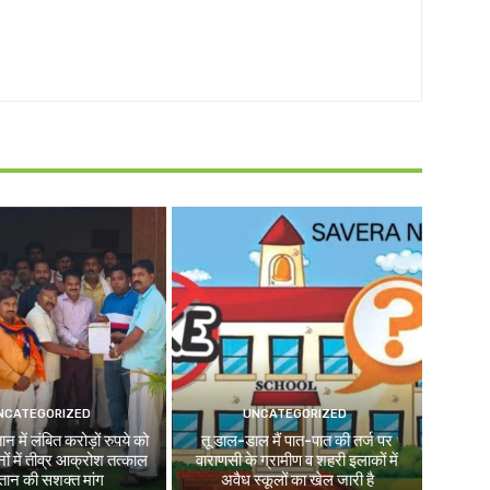
NCATEGORIZED
UNCATEGORIZED
न में लंबित करोड़ों रुपये को
तू डाल-डाल मैं पात-पात की तर्ज पर
ों में तीव्र आक्रोश तत्काल
वाराणसी के ग्रामीण व शहरी इलाकों में
तान की सशक्त मांग
अवैध स्कूलों का खेल जारी है