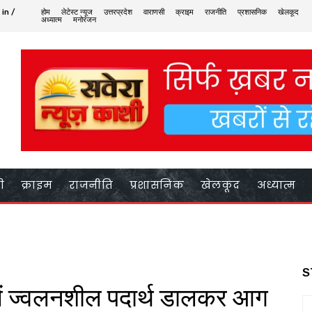
 in /
होम
लेटेस्ट न्यूज
उत्तरप्रदेश
वाराणसी
क्राइम
राजनीति
प्रशासनिक
खेलकूद
अध्यात्म
मनोरंजन
ी
क्राइम
राजनीति
प्रशासनिक
खेलकूद
अध्यात्म
S
में ज्वलनशील पदार्थ डालकर आग