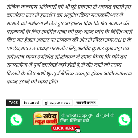
सैनिक कल्याण अधिकारी को भी पूरे प्रकरण से अवगत कराते हुए
कार्यालय स्तर से हस्तक्षेप का अनुरोध किया गया।कमिश्नर ने
मामले को गंभीरता से लेते हुए आश्वासन दिया कि शेष सामान की
बरामदगी के लिए संबंधित थाना को पुनः गहन जांच के निर्देश जारी
किए गए हैं।इस अवसर पर संगठन की ओर से जिला उपाध्यक्ष ए के
पाण्डेय,मंडल उपाध्यक्ष परमजीत सिंह,अरविंद कुमार कुशवाहा एवं
राधेश्याम यादव उपस्थित रहे।संगठन ने स्पष्ट किया कि यदि तय
समयसीमा में पूर्ण कार्रवाई नहीं होती है,तो वीर नारी को न्याय
दिलाने के लिए सभी भूतपूर्व सैनिक एकजुट होकर आंदोलनात्मक
कदम उठाने को बाध्य होंगे।
TAGS
featured
ghazipur news
वाराणसी समाचार