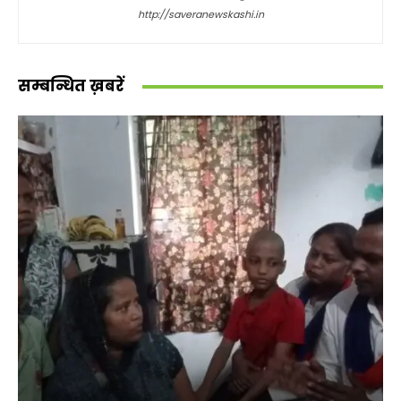
http://saveranewskashi.in
सम्बन्धित ख़बरें