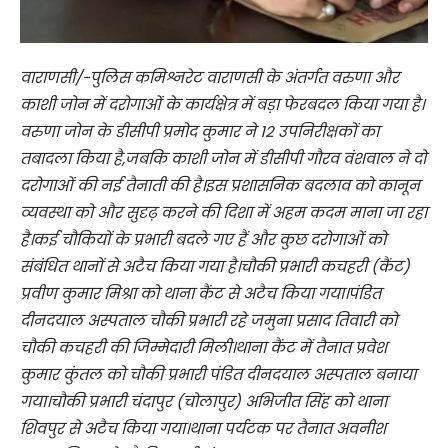
वाराणसी/-पुलिस कमिश्नरेट वाराणसी के अंतर्गत वरुणा और
काशी जोन में दरोगाओं के कार्यक्षेत्र में बड़ा फेरबदल किया गया है।
वरुणा जोन के डीसीपी प्रमोद कुमार ने 12 उपनिरीक्षकों का
तबादला किया है,जबकि काशी जोन में डीसीपी गौरव वंशवाल ने दो
दरोगाओं की नई तैनाती की है।इस प्रशासनिक बदलाव को कानून
व्यवस्था को और सुदृढ़ करने की दिशा में अहम कदम माना जा रहा
है।कई चौकियों के प्रभारी बदले गए हैं और कुछ दरोगाओं को
संबंधित थानों से अटैच किया गया है।चौकी प्रभारी कचहरी (कैंट)
प्रवीण कुमार मिश्रा को थाना कैंट से अटैच किया गया।पंडित
दीनदयाल अस्पताल चौकी प्रभारी रहे जमुना प्रसाद तिवारी को
चौकी कचहरी की जिम्मेदारी मिली।थाना कैंट में तैनात प्रवेश
कुमार कुंतल को चौकी प्रभारी पंडित दीनदयाल अस्पताल बनाया
गया।चौकी प्रभारी चंदापुर (चोलापुर) अभिजीत सिंह को थाना
शिवपुर से अटैच किया गया।थाना पर्यटक पर तैनात अवनीश