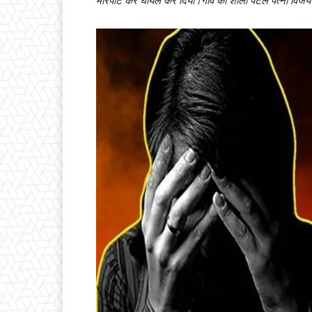
मारपीट कर घायल कर दिया।गांव की शीला पटेल पत्नी विजय पट