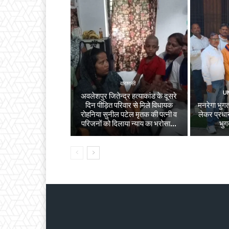
वाराणसी
U
अवलेशपुर जितेन्द्र हत्याकांड के दूसरे
दिन पीड़ित परिवार से मिले विधायक
मनरेगा भुगता
रोहनिया सुनील पटेल मृतक की पत्नी व
लेकर प्रधान
परिजनों को दिलाया न्याय का भरोसा...
भुग