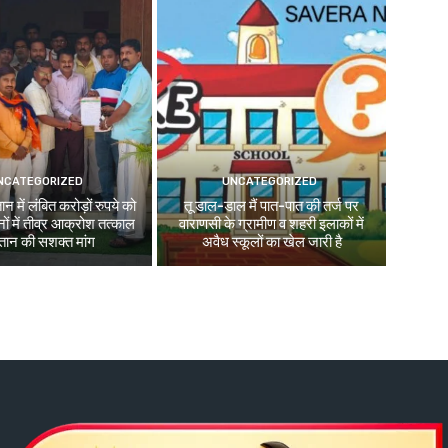
NCATEGORIZED
UNCATEGORIZED
न में लंबित करोड़ों रुपये को
तू डाल-डाल मैं पात-पात की तर्ज पर
ों में तीव्र आक्रोश तत्काल
वाराणसी के ग्रामीण व शहरी इलाकों में
तान की सशक्त मांग
अवैध स्कूलों का खेल जारी है