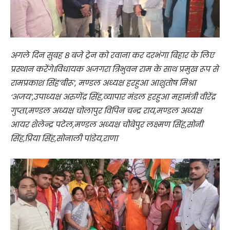
अगले दिन सुबह 8 बजे ट्रेन को रवाना कर दरभंगा बिहार के लिए
प्रस्थान करेंगे।विधायक अजगरा त्रिभुवन राम के साथ प्रमुख रूप से
रामप्रकाश सिंह’बीरू’, मण्डल अध्यक्ष हरहुआ आशुतोष मिश्रा
‘अजय’,उपाध्यक्ष अरुणेंद्र सिंह,व्यापार मंडल हरहुआ महामंत्री वीरेंद्र
गुप्ता,मण्डल अध्यक्ष चोलापुर विपिन चन्द्र राय,मण्डल अध्यक्ष
आयर शैलेन्द्र पटेल,मण्डल अध्यक्ष चौबेपुर लक्ष्मण सिंह,सोनी
सिंह,प्रिया सिंह,सोनाली पांडेय,राणा