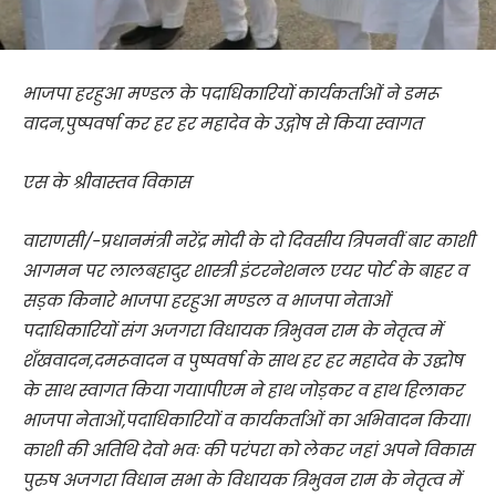
भाजपा हरहुआ मण्डल के पदाधिकारियों कार्यकर्ताओं ने डमरू
वादन,पुष्पवर्षा कर हर हर महादेव के उद्गोष से किया स्वागत
एस के श्रीवास्तव विकास
वाराणसी/-प्रधानमंत्री नरेंद्र मोदी के दो दिवसीय त्रिपनवीं बार काशी
आगमन पर लालबहादुर शास्त्री इंटरनेशनल एयर पोर्ट के बाहर व
सड़क किनारे भाजपा हरहुआ मण्डल व भाजपा नेताओं
पदाधिकारियों संग अजगरा विधायक त्रिभुवन राम के नेतृत्व में
शँखवादन,दमरूवादन व पुष्पवर्षा के साथ हर हर महादेव के उद्घोष
के साथ स्वागत किया गया।पीएम ने हाथ जोड़कर व हाथ हिलाकर
भाजपा नेताओं,पदाधिकारियों व कार्यकर्ताओं का अभिवादन किया।
काशी की अतिथि देवो भवः की परंपरा को लेकर जहां अपने विकास
पुरुष अजगरा विधान सभा के विधायक त्रिभुवन राम के नेतृत्व में