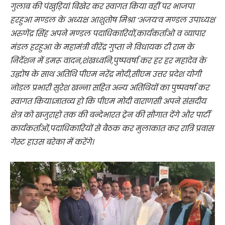
गुलाब की पंखुड़ियां बिखेर कर स्वागत किया वहीं पर भाजपा
हरहुआ मण्डल के अध्यक्ष आशुतोष मिश्रा ‘अजय’व मण्डल उपाध्यक्ष
अरुणेंद्र सिंह अपने मण्डल पदाधिकारियों,कार्यकर्ताओ व व्यापार
मंडल हरहुआ के महामंत्री वीरेंद्र गुप्ता ने विधायक टी राम के
निर्देशन में डमरू वादन,शंखध्वनि,पुष्पवर्षा कर हर हर महादेव के
उद्घोष के साथ अतिथि पीएम नरेंद्र मोदी,सीएम उत्तर प्रदेश योगी
नोडल प्रभारी सुरेश खन्ना सहित अन्य अतिथियों का पुष्पवर्षा कर
स्वागत किया।ज्ञातव्य हो कि पीएम मोदी वाराणसी अपने संसदीय
क्षेत्र को खजुराहो तक की बन्देभारत ट्रेन की सौगात देंगे और पार्टी
कार्यकर्ताओं,पदाधिकारियों से बैठक कर मुलाकात कर रात्रि प्रवास
गेस्ट हाउस बरेका में करेंगे।