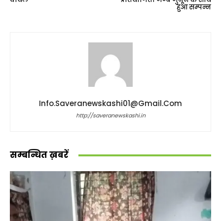
हुआ सम्पन्न
Info.saveranewskashi01@gmail.com
http://saveranewskashi.in
सम्बन्धित ख़बरें