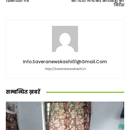
शिकायती पत्र
को दिया जाँच कर कार्यवाही का
निर्देश
Info.saveranewskashi01@gmail.com
http://saveranewskashi.in
सम्बन्धित ख़बरें