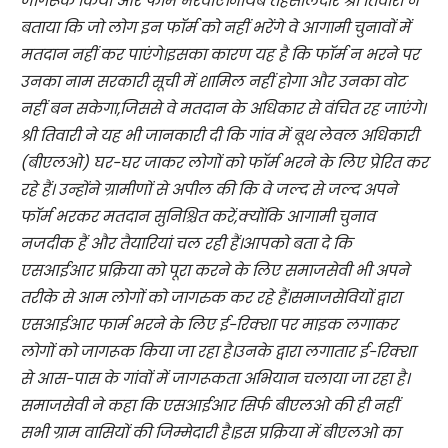
जागरूक किया और फॉर्म भरवाए।नायब तहसीलदार श्री तिवारी ने
बताया कि जो लोग इन फॉर्म को नहीं भरेंगे वे आगामी चुनावों में
मतदान नहीं कर पाएंगे।इसका कारण यह है कि फॉर्म न भरने पर
उनका नाम सरकारी सूची में शामिल नहीं होगा और उनका वोट
नहीं बन सकेगा,जिससे वे मतदान के अधिकार से वंचित रह जाएंगे।
श्री तिवारी ने यह भी जानकारी दी कि गांव में बूथ लेवल अधिकारी
(बीएलओ) घर-घर जाकर लोगों को फॉर्म भरने के लिए प्रेरित कर
रहे हैं। उन्होंने ग्रामीणों से अपील की कि वे जल्द से जल्द अपने
फॉर्म भरकर मतदान सुनिश्चित करें,क्योंकि आगामी चुनाव
नजदीक हैं और तैयारियां चल रही हैं।आपको बता दे कि
एसआईआर प्रक्रिया को पूरा करने के लिए समाजसेवी भी अपने
तरीके से आम लोगों को जागरुक कर रहे हैं।समाजसेवियों द्वारा
एसआईआर फार्म भरने के लिए ई-रिक्शा पर माइक लगाकर
लोगों को जागरूक किया जा रहा है।उनके द्वारा लगातार ई-रिक्शा
से आस-पास के गांवों में जागरूकता अभियान चलाया जा रहा है।
समाजसेवी ने कहा कि एसआईआर सिर्फ बीएलओ की ही नहीं
सभी ग्राम वासियों की जिम्मेदारी है।इस प्रक्रिया में बीएलओ का