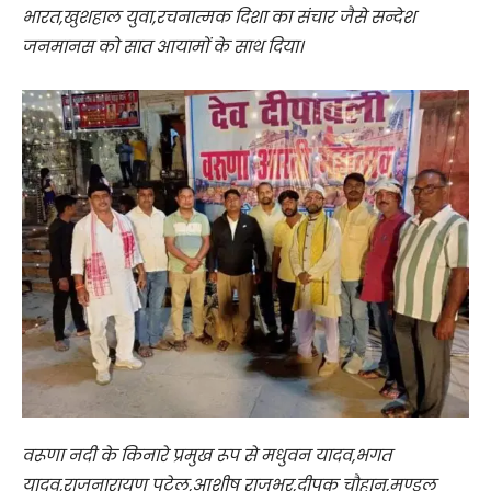
भारत,खुशहाल युवा,रचनात्मक दिशा का संचार जैसे सन्देश
जनमानस को सात आयामों के साथ दिया।
वरूणा नदी के किनारे प्रमुख रूप से मधुवन यादव,भगत
यादव,राजनारायण पटेल,आशीष राजभर,दीपक चौहान,मण्डल