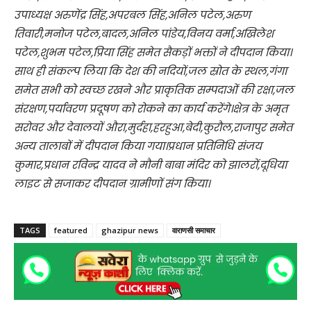
उपाध्यक्ष अरुणेंद्र सिंह,अपरबल सिंह,अनिल पटेल,अरुण
तिवारी,मनोज पटेल,बादल,अनिल पांडेय,विनय वर्मा,अखिलेश
पटेल,शुभम पटेल,प्रिया सिंह समेत सैकड़ों भक्तों ने दीपदान किया।
साथ ही संकल्प लिया कि देश की नदियों,जल स्रोत के स्थल,गंगा
समेत सभी को स्वच्छ रखने और प्राकृतिक सम्पदाओं की रक्षा,जल
संरक्षण,पर्यावरण प्रदूषण को रोकने का कार्य करेंगे।क्षेत्र के अमृत
सरोवर और देवालयों औरा,मुर्दहा,हरहुआ,बेदी,कुरौल,राजापुर समेत
अन्य तालाबों में दीपदान किया गया।प्रधान प्रतिनिधि संजय
कुमार,प्रधान रविन्द्र यादव ने मौनी बाबा मंदिर को झालरों,दूधिया
लाइट से सजाकर दीपदान ग्रामीणों संग किया।
TAGS
featured
ghazipur news
वाराणसी समाचार