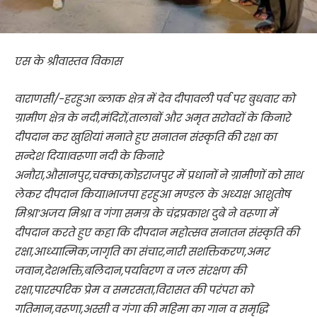
एस के श्रीवास्तव विकास
वाराणसी/-हरहुआ ब्लाक क्षेत्र में देव दीपावली पर्व पर बुधवार को
ग्रामीण क्षेत्र के नदी,मंदिरों,तालाबों और अमृत सरोवरों के किनारे
दीपदान कर खुशियां मनाते हुए सनातन संस्कृति की रक्षा का
सन्देश दिया।वरूणा नदी के किनारे
अनौरा,औसानपुर,चक्का,कोइराजपुर में प्रधानों ने ग्रामीणों को साथ
लेकर दीपदान किया।भाजपा हरहुआ मण्डल के अध्यक्ष आशुतोष
मिश्रा’अजय मिश्रा व गंगा समग्र के चंद्रप्रकाश दुबे ने वरूणा में
दीपदान करते हुए कहा कि दीपदान महोत्सव सनातन संस्कृति की
रक्षा,आध्यात्मिक,जागृति का संचार,नारी सशक्तिकरण,अमर
जवान,देशभक्ति,बलिदान,पर्यावरण व जल संरक्षण की
रक्षा,पारस्परिक प्रेम व समरसता,विरासत की परंपरा को
गतिमान,वरूणा,अस्सी व गंगा की महिमा का गान व समृद्धि