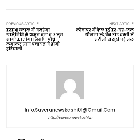
PREVIOUS ARTICLE
NEXT ARTICLE
हरहुआ ब्लाक में मनरेगा
कौवापुर में फेल हुई हर-घर-जल
ग्रामनिधि से ‘अमृत वन’ व ‘अमृत
योजना स्टेशन रोड बस्ती में
मार्ग’ का होगा निर्माण पौधे
महीनों से सूखे पड़े नल
लगाकर ग्राम पंचायत में होगी
हरियाली
Info.saveranewskashi01@gmail.com
http://saveranewskashi.in