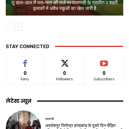
तू डाल-डाल मैं पात-पात की तर्ज पर वाराणसी के ग्रामीण व शहरी
इलाकों में अवैध स्कूलों का खेल जारी है
STAY CONNECTED
0
0
0
Fans
Followers
Subscribers
लेटेस्ट न्यूज़
वाराणसी
अवलेशपुर जितेन्द्र हत्याकांड के दूसरे दिन पीड़ित