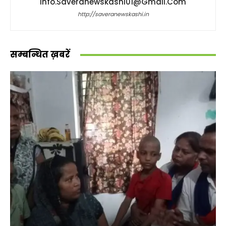
Info.saveranewskashi01@gmail.com
http://saveranewskashi.in
सम्बन्धित ख़बरें