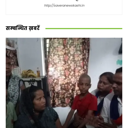
http://saveranewskashi.in
सम्बन्धित ख़बरें