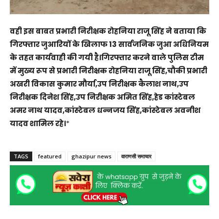
वही इस बाबत प्रभारी निरीक्षक रोहनिया राजू सिंह ने बताया कि
गिरफ्तार जुआरियों के खिलाफ 13 सार्वजनिक जुआ अधिनियम
के तहत कार्यवाही की गयी है।गिरफ्तार करने वाले पुलिस टीम
में मुख्य रूप से प्रभारी निरीक्षक रोहनिया राजू सिंह,चौकी प्रभारी
अखरी विकास कुमार मौर्या,उप निरीक्षक कैलाश नाथ,उप
निरीक्षक दिनेश सिंह,उप निरीक्षक अमित सिंह,हेड कांस्टेबल
अमर नाथ यादव,कांस्टेबल धन्नजय सिंह,कांस्टेबल अवनीश
यादव शामिल रहे।
*
TAGS
featured
ghazipur news
वाराणसी समाचार