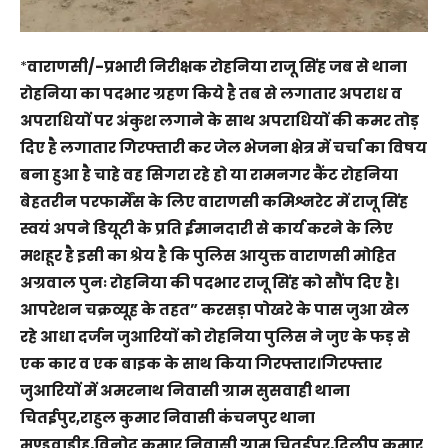
*
वाराणसी/-प्रभारी निरीक्षक रोहनिया राजू सिंह जब से थाना
रोहनिया का पदभार ग्रहण किये है तब से लगातार अपराध व
अपराधियों पर अंकुश लगाने के साथ अपराधियों की कमर तोड़
दिए है लगातार गिरफ्तारी कर जेल भेजना क्षेत्र में चर्चा का विषय
बना हुआ है चाहे वह सिगरा रहे हो या रामनगर कैंट रोहनिया
बेहतरीन परफार्मेंस के लिए वाराणसी कमिश्नरेट में राजू सिंह
स्वयं अपने डियूटी के प्रति ईमानदारी से कार्य करने के लिए
मशहूर है इसी का श्रेय है कि पुलिस आयुक्त वाराणसी मोहित
अग्रवाल पुनः रोहनिया की पदभार राजू सिंह को सौंप दिए है।
आपरेशन चक्रव्यूह के तहत” करसड़ा पोखरे के पास जुआ खेल
रहे आधा दर्जन जुआरियों को रोहनिया पुलिस ने जुए के फड़ से
एक कार व एक बाइक के साथ किया गिरफ्तार।गिरफ्तार
जुआरियों में अमरनाथ निवासी ग्राम सुसवाही थाना
चितईपुर,राहुल कुमार निवासी कंचनपुर थाना
मण्डुवाडीह,विनोद कुमार निवासी ग्राम चितईपुर,दिलीप कुमार