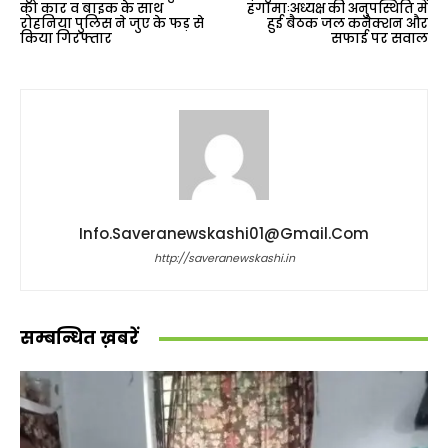
को कार व बाइक के साथ
हंगामाःअध्यक्ष की अनुपस्थिति में
रोहनिया पुलिस ने जुए के फड़ से
हुई बैठक जल कनेक्शन और
किया गिरफ्तार
सफाई पर सवाल
Info.saveranewskashi01@gmail.com
http://saveranewskashi.in
सम्बन्धित ख़बरें