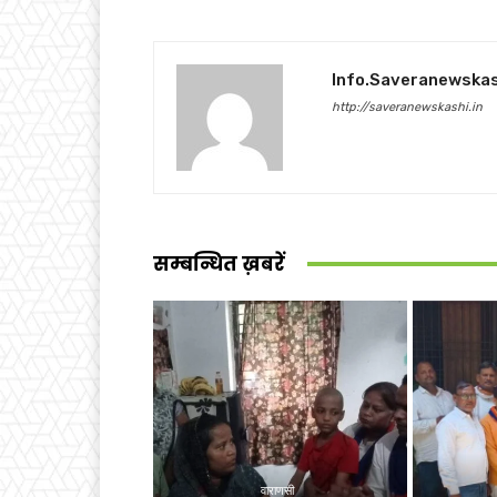
Info.saveranewska
http://saveranewskashi.in
सम्बन्धित ख़बरें
वाराणसी