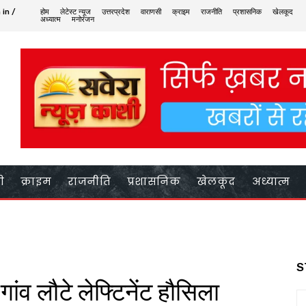
 in /
होम
लेटेस्ट न्यूज
उत्तरप्रदेश
वाराणसी
क्राइम
राजनीति
प्रशासनिक
खेलकूद
अध्यात्म
मनोरंजन
ी
क्राइम
राजनीति
प्रशासनिक
खेलकूद
अध्यात्म
S
 गांव लौटे लेफ्टिनेंट हौसिला