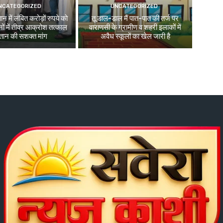
NCATEGORIZED
UNCATEGORIZED
न में लंबित करोड़ों रुपये को
तू डाल-डाल मैं पात-पात की तर्ज पर
ों में तीव्र आक्रोश तत्काल
वाराणसी के ग्रामीण व शहरी इलाकों में
तान की सशक्त मांग
अवैध स्कूलों का खेल जारी है