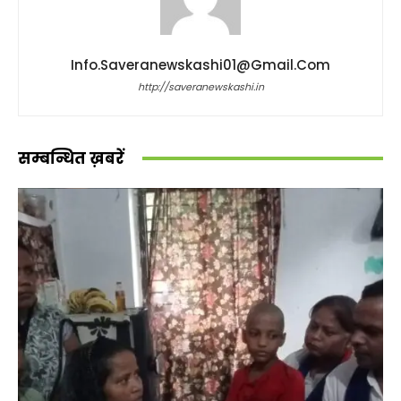
Info.saveranewskashi01@gmail.com
http://saveranewskashi.in
सम्बन्धित ख़बरें