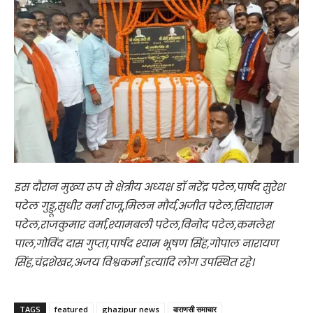
इस दौरान मुख्य रूप से क्षेत्रीय अध्यक्ष डॉ नरेंद्र पटेल,पार्षद सुरेश
पटेल गुड्डू,सुधीर वर्मा राजू,मिलन मौर्य,अजीत पटेल,सियाराम
पटेल,राजकुमार वर्मा,श्यामबली पटेल,विनोद पटेल,कमलेश
पाल,गोविंद दास गुप्ता,पार्षद श्याम भूषण सिंह,गोपाल नारायण
सिंह,चंद्रशेखर,अजय विश्वकर्मा इत्यादि लोग उपस्थित रहे।
TAGS
featured
ghazipur news
वाराणसी समाचार