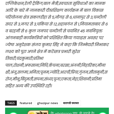
एप्लिकेशन,डेली ट्रैकिंग,बाल मैत्री,स्वच्छता सुविधाओं का मानक
आदि के बारे में जानकारी दी।प्रशिक्षण कार्यक्रम में बाल विकास
परियोजना क्षेत्र सकलडीहा से 5,नौगढ़ से 6,धानापुर से 3,चन्दौली
सदर से 3,नगर से 3,चकिया से 12,शहाबगंज से 1,नियामताबाद से 6
व बरहनी से 6 कुल जनपद चन्दौली से चयनित 45 नवनियुक्त
आंगनबाड़ी कार्यकत्रियों को प्रशिक्षित किया गया।इस अवसर पर
ज्येष्ठ अनुदेशक संजय कुमार सिंह ने कहा कि जिम्मेदारी निभाकर
लक्ष्य को पूरा अपने क्षेत्र में करें।सत्र प्रभारी सुरेश
तिवारी,चंद्रकुमारी,प्रतिभा
पाल,रोशनी,अफसाना,निधि,कँचना,बरखा,अंजनी,निहारिका,मीना
क्षी,अंजू,सलमा,अनिता,पूनम,ज्योति,आरची,प्रिया,गुंजन,सीतामुनी,स
रोज,मीनू,बिंदुमती,सपना,संध्या,पूजा,एकता,नेहा,शिवानी,प्रतिमा
सहित अन्य की उपस्थिति रही।
TAGS
featured
ghazipur news
वाराणसी समाचार