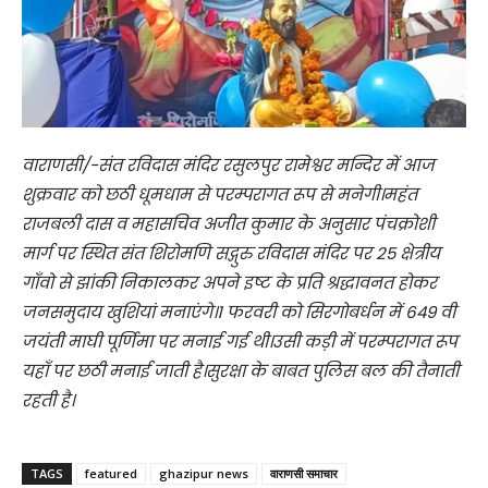
वाराणसी/-संत रविदास मंदिर रसुलपुर रामेश्वर मन्दिर में आज
शुक्रवार को छठी धूमधाम से परम्परागत रूप से मनेगी।महंत
राजबली दास व महासचिव अजीत कुमार के अनुसार पंचक्रोशी
मार्ग पर स्थित संत शिरोमणि सद्गुरु रविदास मंदिर पर 25 क्षेत्रीय
गाँवो से झांकी निकालकर अपने इष्ट के प्रति श्रद्धावनत होकर
जनसमुदाय खुशियां मनाएंगे।1 फरवरी को सिरगोबर्धन में 649 वी
जयंती माघी पूर्णिमा पर मनाई गई थी।उसी कड़ी में परम्परागत रूप
यहाँ पर छठी मनाई जाती है।सुरक्षा के बाबत पुलिस बल की तैनाती
रहती है।
TAGS
featured
ghazipur news
वाराणसी समाचार