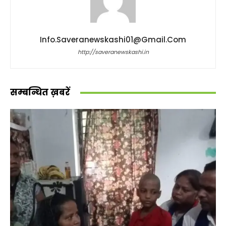
Info.saveranewskashi01@gmail.com
http://saveranewskashi.in
सम्बन्धित ख़बरें