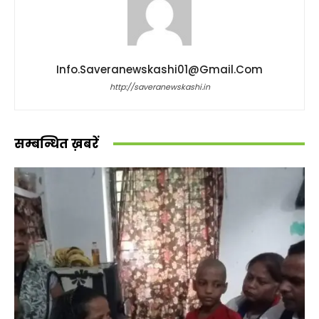
Info.saveranewskashi01@gmail.com
http://saveranewskashi.in
सम्बन्धित ख़बरें