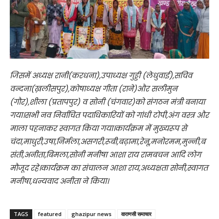
जिसमें अध्यक्ष रानी(करधना),उपाध्यक्ष गुड्डी (लेधुवाई),सचिव
वन्दना(ख़लीसपुर),कोषाध्यक्ष गीता (राने)और सलीमुन
(गौर),शीला (प्रतापपुर) व सोनी (चंगवार)को संगठन मंत्री बनाया
गया।सभी नव निर्वाचित पदाधिकारियों को गांधी टोपी,अंग वस्त्र और
माला पहनाकर स्वागत किया गया।कार्यक्रम में मुख्यरूप से
चंदा,माधुरी,उषा,निर्मला,असगरी,रूबी,बढ़ामा,रेनू,मनोरमम,मुन्नी,ब
संती,अनीता,बिमला,सोनी मनीषा आशा राय रामबचन आदि लोग
मौजूद रहे।कार्यक्रम का संचालन आशा राय,अध्यक्षता सोनी,स्वागत
मनीषा,धन्यवाद अनीता ने किया।
TAGS
featured
ghazipur news
वाराणसी समाचार