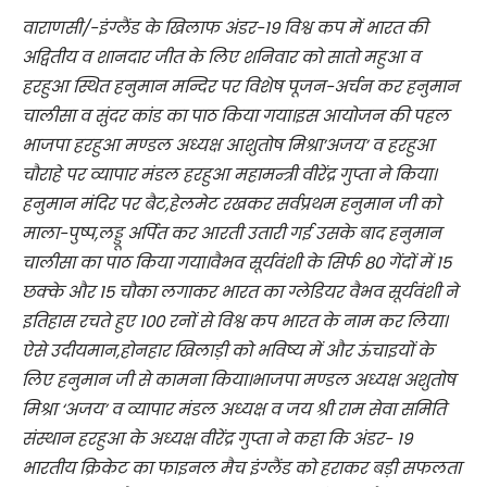
वाराणसी/-इंग्लैंड के खिलाफ अंडर-19 विश्व कप में भारत की
अद्वितीय व शानदार जीत के लिए शनिवार को सातो महुआ व
हरहुआ स्थित हनुमान मन्दिर पर विशेष पूजन-अर्चन कर हनुमान
चालीसा व सुंदर कांड का पाठ किया गया।इस आयोजन की पहल
भाजपा हरहुआ मण्डल अध्यक्ष आशुतोष मिश्रा’अजय’ व हरहुआ
चौराहे पर व्यापार मंडल हरहुआ महामन्त्री वीरेंद्र गुप्ता ने किया।
हनुमान मंदिर पर बैट,हेलमेट रखकर सर्वप्रथम हनुमान जी को
माला-पुष्प,लड्डू अर्पित कर आरती उतारी गई उसके बाद हनुमान
चालीसा का पाठ किया गया।वैभव सूर्यवंशी के सिर्फ 80 गेंदों में 15
छक्के और 15 चौका लगाकर भारत का ग्लेडियर वैभव सूर्यवंशी ने
इतिहास रचते हुए 100 रनों से विश्व कप भारत के नाम कर लिया।
ऐसे उदीयमान,होनहार खिलाड़ी को भविष्य में और ऊंचाइयों के
लिए हनुमान जी से कामना किया।भाजपा मण्डल अध्यक्ष अशुतोष
मिश्रा ‘अजय’ व व्यापार मंडल अध्यक्ष व जय श्री राम सेवा समिति
संस्थान हरहुआ के अध्यक्ष वीरेंद्र गुप्ता ने कहा कि अंडर- 19
भारतीय क्रिकेट का फाइनल मैच इंग्लैंड को हराकर बड़ी सफलता