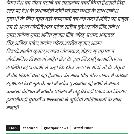
देकर देश का गौरव बढ़ाने का सराहनीय कार्य किया है।इससे विश्व
स्तर पर देश के प्रधानमंत्री मोदी जी द्वारा बधाई के साथ सन्देश
युवाओं के लिए बहुत बड़ी कामयाबी का मंत्र बना है।मंदिर पर प्रमुख
रूप से अभय मौर्य,विशाल पटेल,सचिन दुबे,अरुणेंद्र सिंह,राकेश
गुप्ता,राजेन्द्र गुप्ता,अमित कुमार सिंह ‘नीलू’ प्रधान,अपरबल
सिंह,अनिल पांडेय,मनोज पटेल,अरविंद कुमार,अरुण
तिवारी,आशीष कुमार,जयचंद मोदनवाल,मोहन गुप्ता,पंकज
मौर्य,अनिल विश्वकर्मा सहित क्षेत्र के युवा खिलाड़ी,सम्मानितजन
उपस्थित रहे।वक्ताओं ने कहा कि खेल जगत में मोदी जी के नेतृत्व
में देश रिकार्ड बना रहा है।भारत की साख विश्व खेल जगत मे कायम
रहे।भारत विश्व गुरु के रूप में सदैव पूज्यमान रहे सभी ने मंगल
कामना की।अंत में मन्दिर परिसर में लड्डू,खिचड़ी प्रसाद का वितरण
हुआ।सैकड़ों युवाओं व भक्तजनों ने खुशियां आतिशबाजी के साथ
मनाई।
TAGS
featured
ghazipur news
वाराणसी समाचार