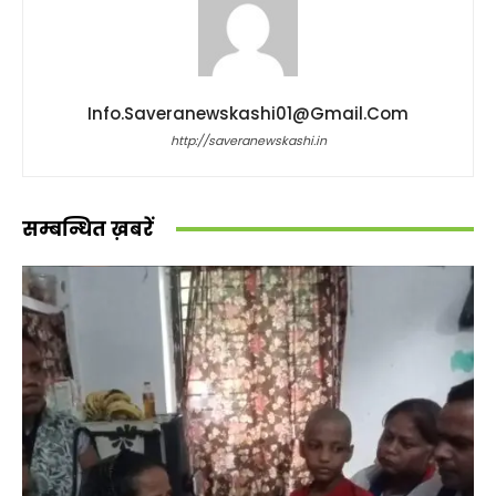
Info.saveranewskashi01@gmail.com
http://saveranewskashi.in
सम्बन्धित ख़बरें