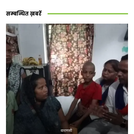
सम्बन्धित ख़बरें
वाराणसी