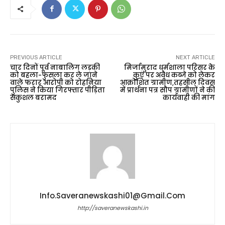
PREVIOUS ARTICLE
NEXT ARTICLE
चार दिनों पूर्व नाबालिग लड़की
मिर्जामुराद धर्मशाला परिसर के
को बहला-फुसला कर ले जाने
कुएं पर अवैध कब्जे को लेकर
वाले फरार आरोपी को रोहनिया
आक्रोशित ग्रामीण,तहसील दिवस
पुलिस ने किया गिरफ्तार पीड़िता
में प्रार्थना पत्र सौप ग्रामीणों ने की
सकुशल बरामद
कार्यवाही की मांग
Info.saveranewskashi01@gmail.com
http://saveranewskashi.in