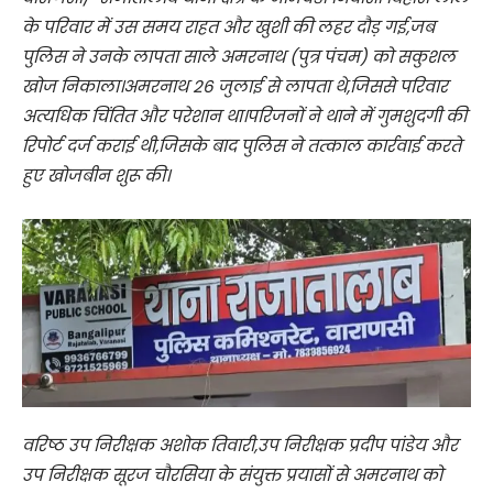
के परिवार में उस समय राहत और खुशी की लहर दौड़ गई,जब
पुलिस ने उनके लापता साले अमरनाथ (पुत्र पंचम) को सकुशल
खोज निकाला।अमरनाथ 26 जुलाई से लापता थे,जिससे परिवार
अत्यधिक चिंतित और परेशान था।परिजनों ने थाने में गुमशुदगी की
रिपोर्ट दर्ज कराई थी,जिसके बाद पुलिस ने तत्काल कार्रवाई करते
हुए खोजबीन शुरू की।
वरिष्ठ उप निरीक्षक अशोक तिवारी,उप निरीक्षक प्रदीप पांडेय और
उप निरीक्षक सूरज चौरसिया के संयुक्त प्रयासों से अमरनाथ को