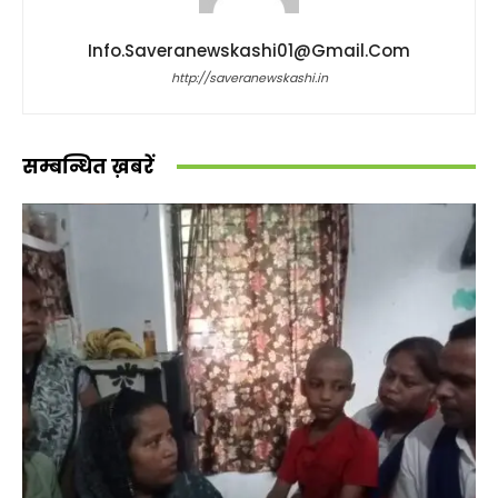
Info.saveranewskashi01@gmail.com
http://saveranewskashi.in
सम्बन्धित ख़बरें