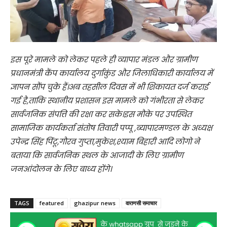
इस पूरे मामले को लेकर पहले ही व्यापार मंडल और ग्रामीण
प्रधानमंत्री कैंप कार्यालय दुर्गाकुंड और जिलाधिकारी कार्यालय में
ज्ञापन सौंप चुके हैं।अब तहसील दिवस में भी शिकायत दर्ज कराई
गई है,ताकि स्थानीय प्रशासन इस मामले को गंभीरता से लेकर
सार्वजनिक संपत्ति की रक्षा कर सके।इस मौके पर उपस्थित
सामाजिक कार्यकर्ता संतोष तिवारी पप्पू ,ब्यापारमण्डल के अध्यक्ष
उपेन्द्र सिंह पिंटू,गौरव गुप्ता,मुकेश,श्याम बिहारी आदि लोगो ने
बताया कि सार्वजनिक स्थल के आजादी के लिए ग्रामीण
जनआंदोलन के लिए बाध्य होंगे।
TAGS
featured
ghazipur news
वाराणसी समाचार