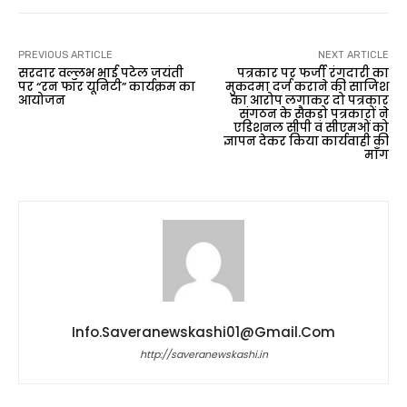
PREVIOUS ARTICLE
NEXT ARTICLE
सरदार वल्लभ भाई पटेल जयंती
पत्रकार पर फर्जी रंगदारी का
पर “रन फॉर यूनिटी” कार्यक्रम का
मुकदमा दर्ज कराने की साजिश
आयोजन
का आरोप लगाकर दो पत्रकार
संगठन के सैकड़ो पत्रकारों ने
एडिशनल सीपी व सीएमओं को
ज्ञापन देकर किया कार्यवाही की
माँग
Info.saveranewskashi01@gmail.com
http://saveranewskashi.in