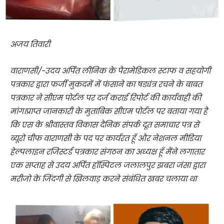
अजय तिवारी
वाराणसी/-उदय अर्पित लीनिक के पैरामेडिकल स्टाफ व सहयोगी
पत्रकार द्वारा फर्जी मुकदमें में फंसाने का षड्यंत्र रचने के बाबत
पत्रकार ने सीएम पोर्टल पर दर्ज कराई रिपोर्ट की कार्यवाही की
मांग।प्राप्त जानकारी के मुताबिक सीएम पोर्टल पर बताया गया है
कि एस के श्रीवास्तव विकास दैनिक संपर्क दूत समाचार पत्र से
ब्यूरो चीफ वाराणसी के पद पर कार्यरत हूँ और नेशनल मीडिया
हेल्पलाइन रजिस्टर्ड पत्रकार संगठन का अध्यक्ष हूँ मैंने लगातार
एक सप्ताह से उदय अर्पित हॉस्पिटल जलालपुर झबरा जंसा द्वारा
मरीजो के जिंदगी से खिलवाड़ करने संबंधित खबर चलाया था