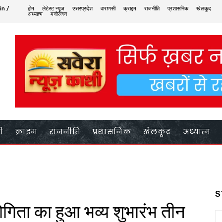
in /
होम
लेटेस्ट न्यूज
उत्तरप्रदेश
वाराणसी
क्राइम
राजनीति
प्रशासनिक
खेलकूद
अध्यात्म
मनोरंजन
ी
क्राइम
राजनीति
प्रशासनिक
खेलकूद
अध्यात्म
S
योगिता का हुआ भव्य शुभारंभ तीन