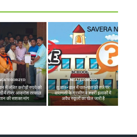
NCATEGORIZED
UNCATEGORIZED
न में लंबित करोड़ों रुपये को
तू डाल-डाल मैं पात-पात की तर्ज पर
ों में तीव्र आक्रोश तत्काल
वाराणसी के ग्रामीण व शहरी इलाकों में
तान की सशक्त मांग
अवैध स्कूलों का खेल जारी है