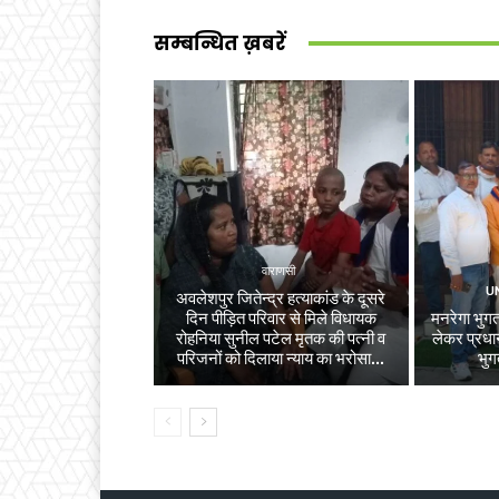
सम्बन्धित ख़बरें
वाराणसी
U
अवलेशपुर जितेन्द्र हत्याकांड के दूसरे
दिन पीड़ित परिवार से मिले विधायक
मनरेगा भुगता
रोहनिया सुनील पटेल मृतक की पत्नी व
लेकर प्रधान
परिजनों को दिलाया न्याय का भरोसा...
भुग