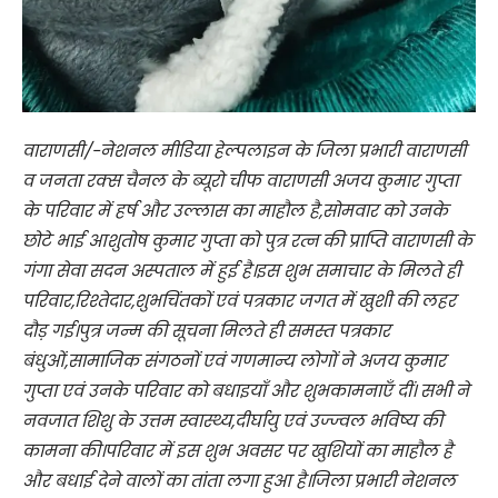
वाराणसी/-नेशनल मीडिया हेल्पलाइन के जिला प्रभारी वाराणसी
व जनता रक्स चैनल के ब्यूरो चीफ वाराणसी अजय कुमार गुप्ता
के परिवार में हर्ष और उल्लास का माहौल है,सोमवार को उनके
छोटे भाई आशुतोष कुमार गुप्ता को पुत्र रत्न की प्राप्ति वाराणसी के
गंगा सेवा सदन अस्पताल में हुई है।इस शुभ समाचार के मिलते ही
परिवार,रिश्तेदार,शुभचिंतकों एवं पत्रकार जगत में खुशी की लहर
दौड़ गई।पुत्र जन्म की सूचना मिलते ही समस्त पत्रकार
बंधुओं,सामाजिक संगठनों एवं गणमान्य लोगों ने अजय कुमार
गुप्ता एवं उनके परिवार को बधाइयाँ और शुभकामनाएँ दीं। सभी ने
नवजात शिशु के उत्तम स्वास्थ्य,दीर्घायु एवं उज्ज्वल भविष्य की
कामना की।परिवार में इस शुभ अवसर पर खुशियों का माहौल है
और बधाई देने वालों का तांता लगा हुआ है।जिला प्रभारी नेशनल