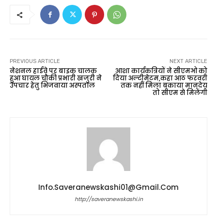
PREVIOUS ARTICLE
NEXT ARTICLE
नेशनल हाईवे पर बाइक चालक
आशा कार्यकत्रियों ने सीएमओ को
हुआ घायल चौकी प्रभारी खजुरी ने
दिया अल्टीमेटम,कहा आठ फरवरी
उपचार हेतु भिजवाया अस्पताल
तक नहीं मिला बकाया मानदेय
तो सीएम से मिलेंगी
Info.saveranewskashi01@gmail.com
http://saveranewskashi.in