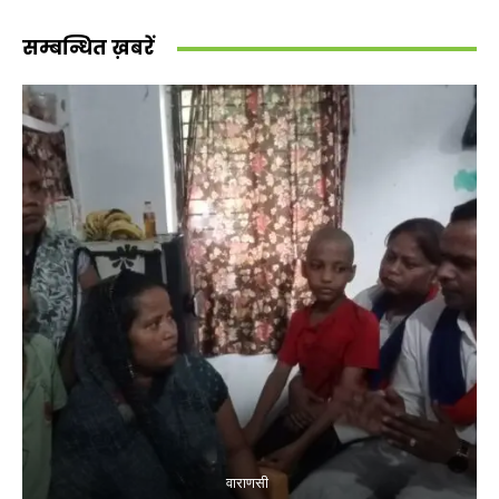
सम्बन्धित ख़बरें
वाराणसी