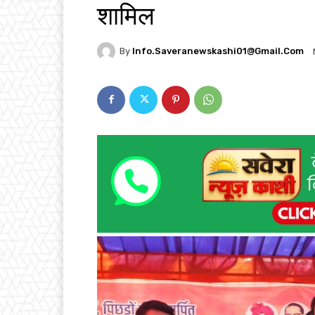
शामिल
By
Info.saveranewskashi01@gmail.com