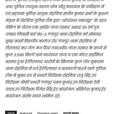
अपर पुलिस उपायुक्त वरुणा जोन नीतू कादयान के पर्यवेक्षण में
एवं सहायक पुलिस आयुक्त रोहनिया संजीव कुमार शर्मा के कुशल
नेतृत्व में रोहनिया पुलिस टीम द्वारा “ऑपरेशन चक्रव्यूह” के तहत
चेकिंग के दौरान एक शातिर गांजा तस्कर अख्तर 35 वर्ष पुत्र
जब्बार निवासी वार्ड नं0-3 गंगापुर थाना रोहनिया को सोमवार
सुबह काशी विद्यापीठ कालेज रोड गंगापुर थाना रोहनिया से
गिरफ्तार कर जेल भेज दिया गया।अवैध गांजा तस्कर के कब्जे से
कुल 3.596 किलो ग्राम नाजायज गांजा व एक मोटर साईकिल
बरामद हुआ है।गिरफ्तार आरोपी के खिलाफ कुल पाँच मुकदमा
थाना रोहनिया में दर्ज है।गिरफ्तार व बरामदगी करने वाले पुलिस
टीम में मुख्य रूप से प्रभारी निरीक्षक रोहनिया राजू सिंह,उप
निरीक्षक चौकी प्रभारी गंगापुर पवन कुमार,उप निरीक्षक देवी
यादव,उप निरीक्षक दिनेश सिंह,हेड कांस्टेबल अखिलेश कुमार,हेड
कांस्टेबल संतोष यादव शामिल रहे।
TAGS
featured
ghazipur news
वाराणसी समाचार