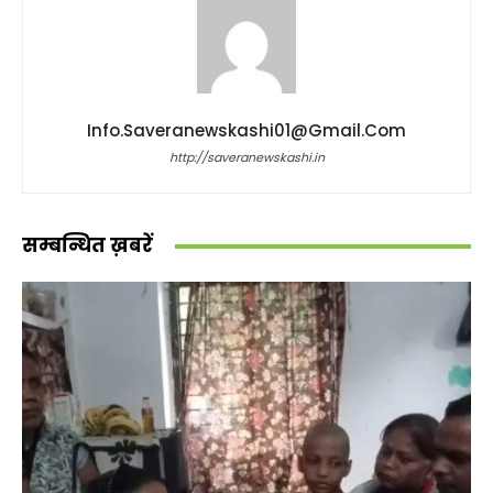
Info.saveranewskashi01@gmail.com
http://saveranewskashi.in
सम्बन्धित ख़बरें