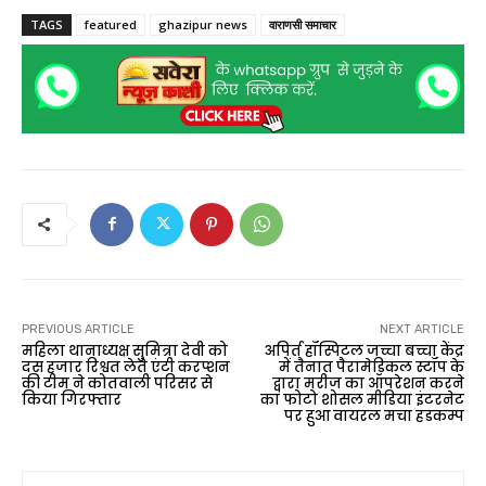
TAGS
featured
ghazipur news
वाराणसी समाचार
PREVIOUS ARTICLE
NEXT ARTICLE
महिला थानाध्यक्ष सुमित्रा देवी को
अपिर्त हॉस्पिटल जच्चा बच्चा केंद्र
दस हजार रिश्वत लेते एंटी करप्शन
में तैनात पैरामेडिकल स्टॉप के
की टीम ने कोतवाली परिसर से
द्वारा मरीज का ऑपरेशन करने
किया गिरफ्तार
का फोटो शोसल मीडिया इंटरनेट
पर हुआ वायरल मचा हडकम्प