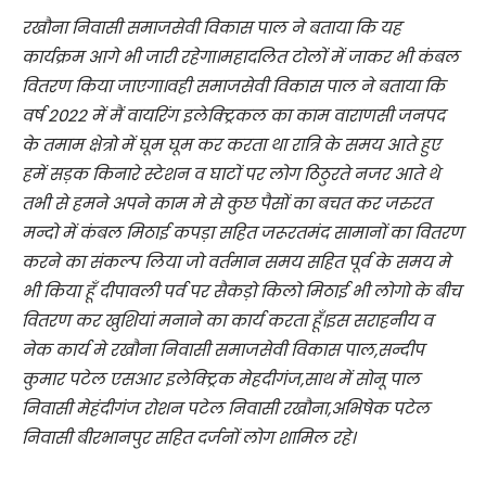
रखौना निवासी समाजसेवी विकास पाल ने बताया कि यह
कार्यक्रम आगे भी जारी रहेगा।महादलित टोलों में जाकर भी कंबल
वितरण किया जाएगा।वही समाजसेवी विकास पाल ने बताया कि
वर्ष 2022 में मैं वायरिंग इलेक्ट्रिकल का काम वाराणसी जनपद
के तमाम क्षेत्रो में घूम घूम कर करता था रात्रि के समय आते हुए
हमें सड़क किनारे स्टेशन व घाटों पर लोग ठिठुरते नजर आते थे
तभी से हमने अपने काम मे से कुछ पैसों का बचत कर जरुरत
मन्दो में कंबल मिठाई कपड़ा सहित जरूरतमंद सामानों का वितरण
करने का संकल्प लिया जो वर्तमान समय सहित पूर्व के समय मे
भी किया हूँ दीपावली पर्व पर सैकड़ो किलो मिठाई भी लोगो के बीच
वितरण कर खुशियां मनाने का कार्य करता हूँ।इस सराहनीय व
नेक कार्य मे रखौना निवासी समाजसेवी विकास पाल,सन्दीप
कुमार पटेल एसआर इलेक्ट्रिक मेहदीगंज,साथ में सोनू पाल
निवासी मेहंदीगंज रोशन पटेल निवासी रखौना,अभिषेक पटेल
निवासी बीरभानपुर सहित दर्जनों लोग शामिल रहे।