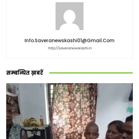
Info.saveranewskashi01@gmail.com
http://saveranewskashi.in
सम्बन्धित ख़बरें