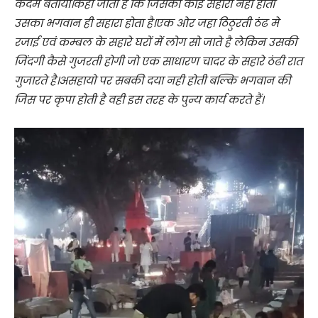
कदम बताया।कहा जाता है कि जिसका कोई सहारा नहीं होता
उसका भगवान ही सहारा होता है।एक ओर जहा ठिठुरती ठंढ मे
रजाई एवं कम्बल के सहारे घरों में लोग सो जाते है लेकिन उसकी
जिंदगी कैसे गुजरती होगी जो एक साधारण चादर के सहारे ठंढी रात
गुजारते है।असहायो पर सबकी दया नही होती बल्कि भगवान की
जिस पर कृपा होती है वही इस तरह के पुन्य कार्य करते हैं।