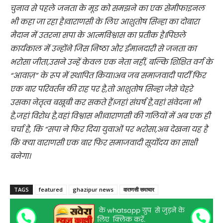
चुनाव से पहले जनता के मूड को समझने का एक सेमीफाइनल
भी कहा जा रहा है।वाराणसी के लिए आशुतोष सिन्हा का दोबारा
मैदान में उतरना सपा के आत्मविश्वास का प्रतीक है।पिछले
कार्यकाल में उन्होंने जिस निष्ठा और ईमानदारी से जनता का
भरोसा जीता,उसने उन्हें केवल एक नेता नहीं, बल्कि शिक्षित वर्ग के
“आवाज़” के रूप में स्थापित किया।अब जब समाजवादी पार्टी फिर
एक बार परिवर्तन की राह पर है,तो आशुतोष सिन्हा जैसे चेहरे
उसका नेतृत्व बखूबी कर सकते हैं।जहां संघर्ष है,वहां संवेदना भी
है,जहां विरोध है,वहां विश्वास भी।वाराणसी की गलियों में अब एक ही
चर्चा है, कि “सपा ने फिर दिया युवाओं पर भरोसा,अब देखना यह है
कि क्या वाराणसी एक बार फिर समाजवादी सूर्योदय का साक्षी
बनेगा।
TAGS
featured
ghazipur news
वाराणसी समाचार