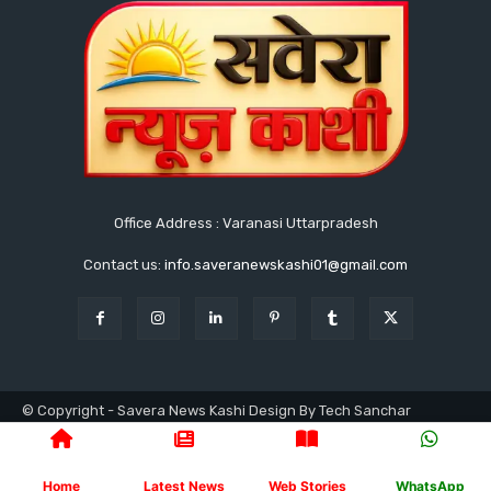
Office Address : Varanasi Uttarpradesh
Contact us:
info.saveranewskashi01@gmail.com
© Copyright - Savera News Kashi Design By Tech Sanchar
9140753811
होम
लेटेस्ट
उत्तरप्रदेश
वाराणसी
क्राइम
राजनीति
प्रशासनिक
न्यूज
खेलकूद
अध्यात्म
मनोरंजन
Home
Latest News
Web Stories
WhatsApp