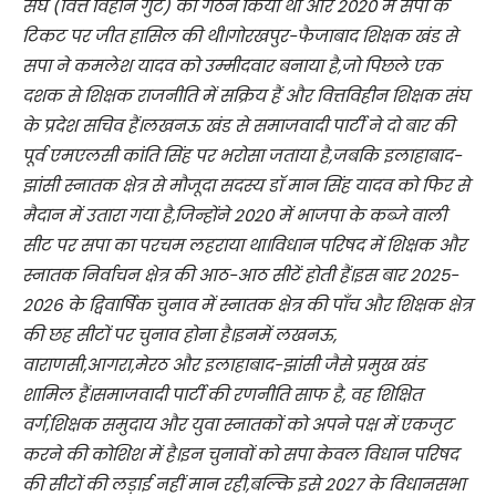
संघ (वित्त विहीन गुट) का गठन किया था और 2020 में सपा के
टिकट पर जीत हासिल की थी।गोरखपुर-फैजाबाद शिक्षक खंड से
सपा ने कमलेश यादव को उम्मीदवार बनाया है,जो पिछले एक
दशक से शिक्षक राजनीति में सक्रिय हैं और वित्तविहीन शिक्षक संघ
के प्रदेश सचिव हैं।लखनऊ खंड से समाजवादी पार्टी ने दो बार की
पूर्व एमएलसी कांति सिंह पर भरोसा जताया है,जबकि इलाहाबाद-
झांसी स्नातक क्षेत्र से मौजूदा सदस्य डॉ मान सिंह यादव को फिर से
मैदान में उतारा गया है,जिन्होंने 2020 में भाजपा के कब्जे वाली
सीट पर सपा का परचम लहराया था।विधान परिषद में शिक्षक और
स्नातक निर्वाचन क्षेत्र की आठ-आठ सीटें होती हैं।इस बार 2025-
2026 के द्विवार्षिक चुनाव में स्नातक क्षेत्र की पाँच और शिक्षक क्षेत्र
की छह सीटों पर चुनाव होना है।इनमें लखनऊ,
वाराणसी,आगरा,मेरठ और इलाहाबाद-झांसी जैसे प्रमुख खंड
शामिल हैं।समाजवादी पार्टी की रणनीति साफ है, वह शिक्षित
वर्ग,शिक्षक समुदाय और युवा स्नातकों को अपने पक्ष में एकजुट
करने की कोशिश में है।इन चुनावों को सपा केवल विधान परिषद
की सीटों की लड़ाई नहीं मान रही,बल्कि इसे 2027 के विधानसभा