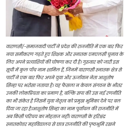
वाराणसी/-समाजवादी पार्टी ने प्रदेश की राजनीति में एक बार फिर
नया समीकरण गढ़ते हुए शिक्षक और स्नातक एमएलसी चुनाव के
लिए अपने प्रत्याशियों की घोषणा कर दी है। गुरुवार को जारी इस
सूची में कुल पाँच नाम शामिल हैं, जिनमें वाराणसी स्नातक क्षेत्र से
पार्टी ने एक बार फिर अपने युवा और ऊर्जावान नेता आशुतोष
सिन्हा पर भरोसा जताया है। यह फैसला न केवल संगठन के भीतर
उनकी लोकप्रियता का प्रमाण है, बल्कि सपा की उस नई रणनीति
का भी संकेत है जिसमें युवा नेतृत्व को प्रमुख भूमिका देने पर बल
दिया जा रहा है।आशुतोष सिन्हा का नाम पूर्वांचल की राजनीति में
अब किसी परिचय का मोहताज नहीं। वाराणसी के हरिश्चंद्र
स्नातकोत्तर महाविद्यालय से छात्र राजनीति की पृष्ठभूमि रखने