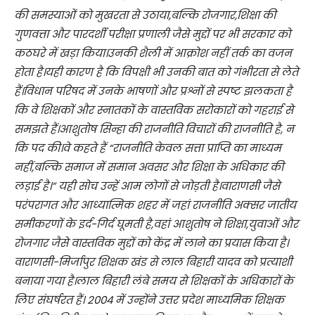
की समस्याओं को मुखरता से उठाया,बल्कि रोजगार,शिक्षा की
गुणवत्ता और पारदर्शी परीक्षा प्रणाली जैसे मुद्दों पर भी सरकार को
कठघरे में खड़ा किया।उनकी शैली में आक्रोश नहीं तर्क का वजन
होता है।यही कारण है कि विपक्षी भी उनकी बात को गंभीरता से लेते
हैं।विधान परिषद में उनके भाषणों और प्रश्नों से स्पष्ट झलकता है
कि वे शिक्षकों और स्नातकों के वास्तविक सरोकारों को गहराई से
समझते हैं।आशुतोष सिन्हा की राजनीति विचारों की राजनीति है, न
कि पद की।वे कहते हैं “राजनीति केवल सत्ता प्राप्ति का माध्यम
नहीं,बल्कि समाज में समान अवसर और शिक्षा के अधिकार की
लड़ाई है।” यही सोच उन्हें आम लोगों से जोड़ती है।वाराणसी जैसे
परंपरागत और आध्यात्मिक शहर में जहां राजनीति अक्सर जातीय
समीकरणों के इर्द-गिर्द घूमती है,वहां आशुतोष ने शिक्षा,युवाओं और
रोजगार जैसे वास्तविक मुद्दों को केंद्र में लाने का प्रयास किया है।
वाराणसी-मिर्जापुर शिक्षक खंड से लाल बिहारी यादव को प्रत्याशी
बनाया गया है।लाल बिहारी लंबे समय से शिक्षकों के अधिकारों के
लिए संघर्षरत हैं। 2004 में उन्होंने उत्तर प्रदेश माध्यमिक शिक्षक