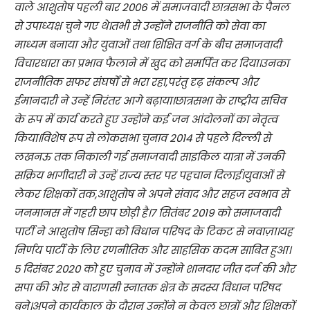
वाले आशुतोष पहली बार 2006 में समाजवादी छात्रसभा के पैनल
से उपाध्यक्ष चुने गए थे।तभी से उन्होंने राजनीति को सेवा का
माध्यम बनाया और युवाओं तथा शिक्षित वर्ग के बीच समाजवादी
विचारधारा का प्रभाव फैलाने में खुद को समर्पित कर दिया।उनका
राजनीतिक सफर संघर्षों से भरा रहा,परंतु दृढ़ संकल्प और
ईमानदारी ने उन्हें निरंतर आगे बढ़ाया।छात्रसभा के राष्ट्रीय सचिव
के रूप में कार्य करते हुए उन्होंने कई जन आंदोलनों का नेतृत्व
किया।विशेष रूप से लोकसभा चुनाव 2014 से पहले दिल्ली से
लखनऊ तक निकाली गई समाजवादी साइकिल यात्रा में उनकी
सक्रिय भागीदारी ने उन्हें राज्य स्तर पर पहचान दिलाई।युवाओं से
लेकर शिक्षकों तक,आशुतोष ने अपने संवाद और सहज स्वभाव से
जनमानस में गहरी छाप छोड़ी है।7 सितंबर 2019 को समाजवादी
पार्टी ने आशुतोष सिन्हा को विधान परिषद के टिकट से नवाज़ा।यह
निर्णय पार्टी के लिए रणनीतिक और साहसिक कदम साबित हुआ।
5 दिसंबर 2020 को हुए चुनाव में उन्होंने शानदार जीत दर्ज की और
सपा की ओर से वाराणसी स्नातक क्षेत्र के सदस्य विधान परिषद
बने।अपने कार्यकाल के दौरान उन्होंने न केवल छात्रों और शिक्षकों