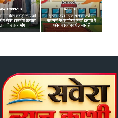
NCATEGORIZED
UNCATEGORIZED
न में लंबित करोड़ों रुपये को
तू डाल-डाल मैं पात-पात की तर्ज पर
ों में तीव्र आक्रोश तत्काल
वाराणसी के ग्रामीण व शहरी इलाकों में
तान की सशक्त मांग
अवैध स्कूलों का खेल जारी है