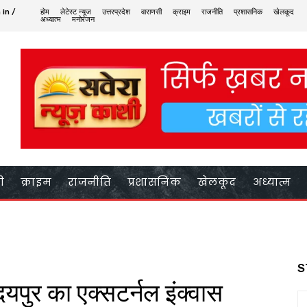
 in /
होम
लेटेस्ट न्यूज
उत्तरप्रदेश
वाराणसी
क्राइम
राजनीति
प्रशासनिक
खेलकूद
अध्यात्म
मनोरंजन
ी
क्राइम
राजनीति
प्रशासनिक
खेलकूद
अध्यात्म
S
दयपुर का एक्सटर्नल इंक्वास