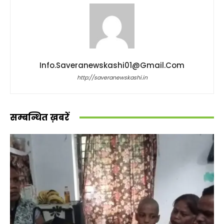
Info.saveranewskashi01@gmail.com
http://saveranewskashi.in
सम्बन्धित ख़बरें