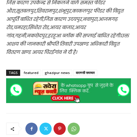
जिस कारण उपकेन्द्र से निकलने वाले समस्त फीडर
औरा,सूतबलपुर,शिवरामपुर,शंभूपुर,काकलपुर फीडर की विद्युत
आपूर्ति बाधित रहेगी,जिस कारण उदयपुर,नवापुरा,आजमगढ़
रोड,चमरहा,सिंधोरा रोड,आयर बाजार,आयर
गांव,गहनी,नकछेदपुर,हरहुआ ब्लॉक की सप्लाई बाधित रहेगी।उक्त
आशय की जानकारी श्रीपति तिवारी उपखण्ड अधिकारी विद्युत
वितरण खण्ड आयर चिरईगांव ने दी है।
TAGS
featured
ghazipur news
वाराणसी समाचार